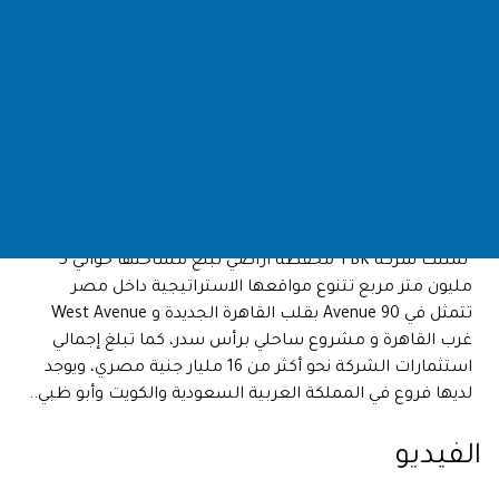
تعد شركة TBK للتطوير العقاري المالكة لمشروع 90 افنيو
واحدة من مجموعة شركات تبارك القابضة الموجوده في
السوق المصري منذ اكثر من اربعون عاما وتم انشائها لتصبح
من اهم شركات التطوير العقاري في السوق المصري برؤية
قائمة علي تاريخ من الخبرة في مجال الاستثمار العقاري
ولتقديم منتج مبتكر مناسب متطلبات العملاء باعلي مستوي
من الجودة
تمتلك شركة TBK محفظة أراضي تبلغ مساحتها حوالي 5
مليون متر مربع تتنوع مواقعها الاستراتيجية داخل مصر
تتمثل في 90 Avenue بقلب القاهرة الجديدة و West Avenue
غرب القاهرة و مشروع ساحلي برأس سدر، كما تبلغ إجمالي
استثمارات الشركة نحو أكثر من 16 مليار جنية مصري، ويوجد
لديها فروع في المملكة العربية السعودية والكويت وأبو ظبي..
الفيديو