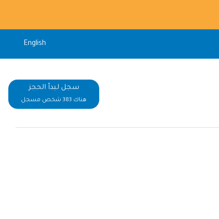
English
سجل لبدأ الحجز
هناك 383 شخص مسجل