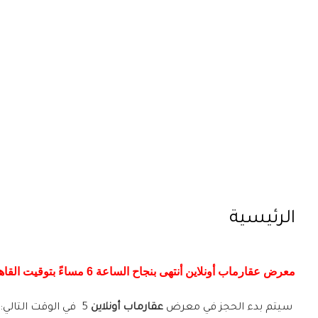
الرئيسية
معرض عقارماب أونلاين أنتهى بنجاح الساعة 6 مساءً بتوقيت القاهرة يوم 27 نوفمبر 2020. إذا لم تستطع حجز وحدة معنا، يسرنا أن نبلغك أنه سيتم الإعلان عن معرض جديد قريباً.
سيتم بدء الحجز في معرض
عقارماب أونلاين
5 في الوقت التالي: