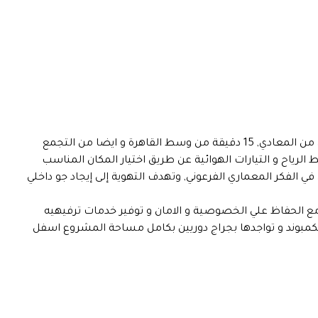
يقع المشروع أمام كارفور المعادي, و بجوار نادي الصيد القطامية و يتميز بعبقرية الموقع من حيث سهولة الوصول اليه 7 دقائق من المعادي, 15 دقيقة من وسط القاهرة و ايضا من التجمع
ضغط الرياح و التيارات الهوائية عن طريق اختيار المكان المناسب
الفكر المعماري الفرعوني, وتهدف التهوية إلى إيجاد جو داخلي
ع الحفاظ علي الخصوصية و الامان و توفير خدمات ترفيهيه
كمبوند و تواجدها بجراج دوريين بكامل مساحة المشروع اسفل