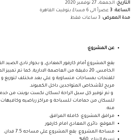
التاريخ:
الجمعة، 27 نوفمبر 2020
الساعة: 3
عصراً الى
6 مساءً
بتوقيت القاهرة
مدة المعرض:
3 ساعات فقط
عن المشروع:
الخامس, 20 دقيقة من العاصمة الادارية, كما تم 
للفتحات بمساحات متساوية و علي بعد مختلف لتوزيع و تقو
مريح للأشخاص المتواجدين داخل الكمبوند.
و تم توفير كل سبل الراحة لسكان نكست بوينت من خدمات 
للسكان من حمامات للسباحة و مراكز رياضيه وكافيهات م
منه.
مرافق المشروع: كامله المرافق.
الموقع:
دائري المعادي امام كارفور
مساحة المشروع:
يقع المشروع علي مساحه 7.5 فدان.
نسبة البناء:
60%.