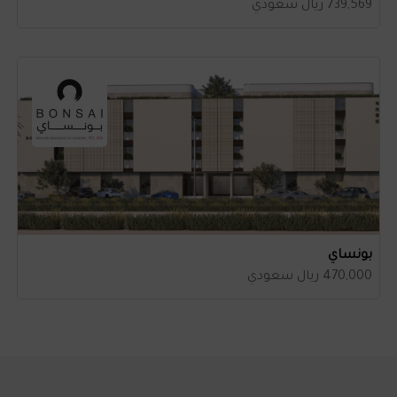
739,569 ريال سعودي
بونساي
470,000 ريال سعودي