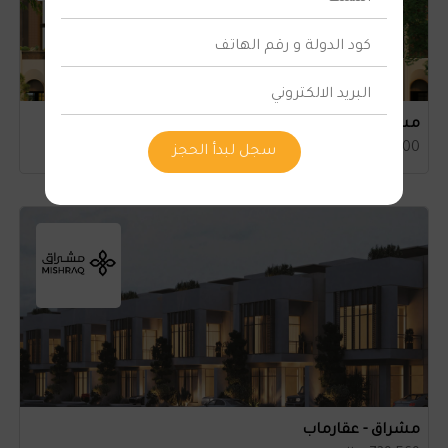
مسار كورنر من شركة الرمز
1,270,000 ريال سعودي
سجل لبدأ الحجز
مشراق - عقارماب